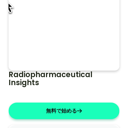
プ
レ
ー
フォルト
ソープライト
ト
Radiopharmaceutical 
Insights
無料で始める