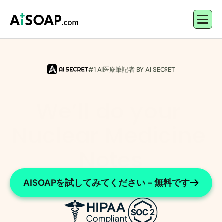
#1 AI医療筆記者 BY AI SECRET
We’ll do your 
Nuclear Medicine 
Notes
Efficient nuclear medicine documentation
AISOAPを試してみてください - 無料です