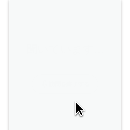
聞いています…
訪問を終了する
A
I
S
O
A
P
は