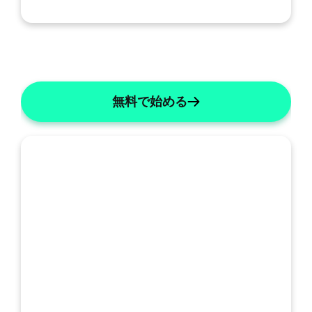
無料で始める
私
の
SOAP: 統合A&P
SOAPの詳細
テ
ン