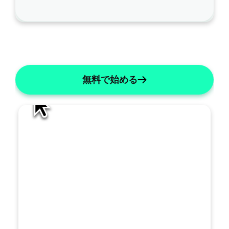
こ
の
ノ
AI編集
ー
ト
を
無料で始める
ど
の
よ
う
に
改
善
す
べ
き
で
す
トを生成する
か