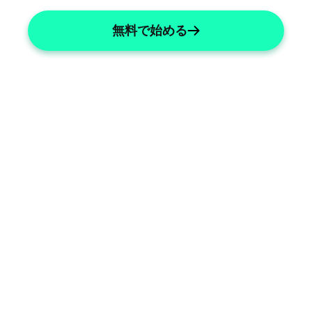
無料で始める
Nuclear Imaging Documentation
Streamlined nuclear imaging report 
generation.
Radiopharmaceutical 