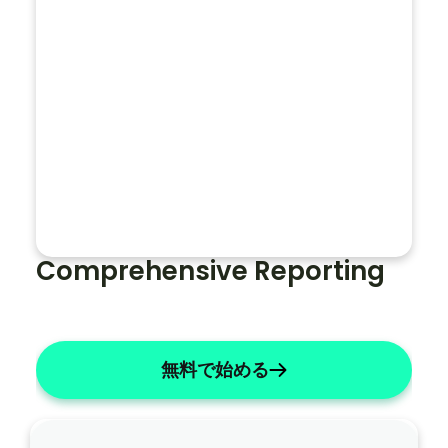
？
名前を「X」に変更する
リストには数字を使用してください
主観的なものを簡潔にする
ノ
ー
ト
全
体
Comprehensive Reporting
で
患
者
の
無料で始める
名
前
を