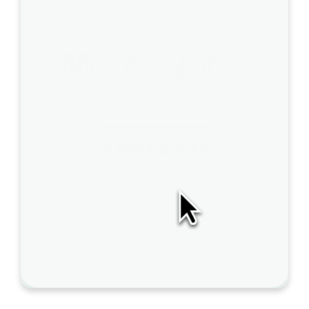
聞いています…
A
訪問を終了する
I
S
O
A
P
は
こ
の
ノ
AI編集
ー