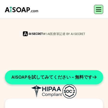
#1 AI医療筆記者 BY AI SECRET
We’ll do your 
Medical Records
Streamline Medical Record Management
AISOAPを試してみてください - 無料です