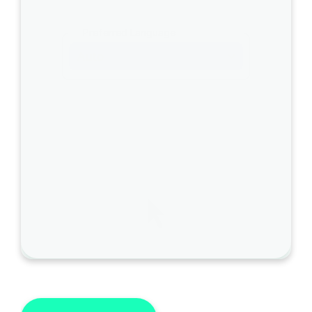
ー
ム
Preferred Language
ズ
Auto
」
に
変
更
し
て
く
だ
さ
い
。