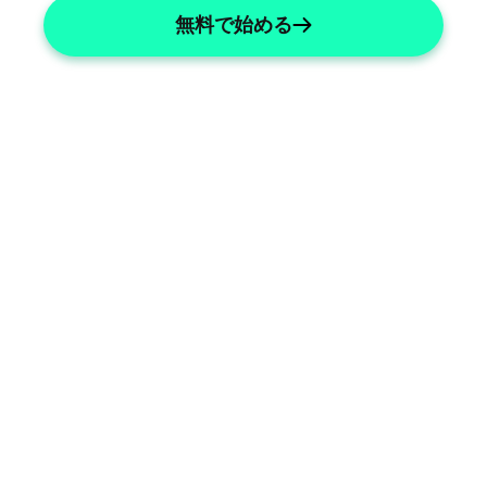
無料で始める
Comprehensive Record Solutions
Manage patient records efficiently and 
securely.
Secure Data Handling
Ensure complete compliance with 