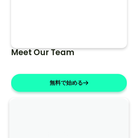
ノ
ー
ト
全
体
Meet Our Team
で
患
者
の
無料で始める
名
前
を
「
ジ
ェ
聞いています…