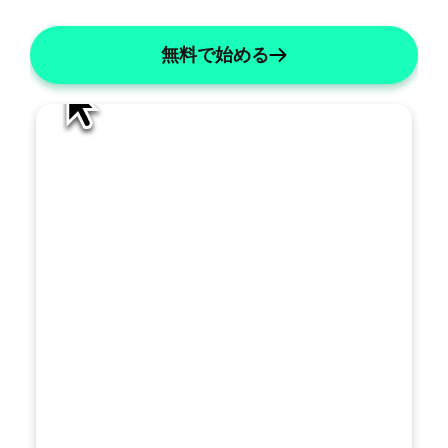
ト
を
無料で始める
ど
の
よ
う
に
改
善
す
べ
き
で
す
トを生成する
か
？
名前を「X」に変更する
リストには数字を使用してください
主観的なものを簡潔にする