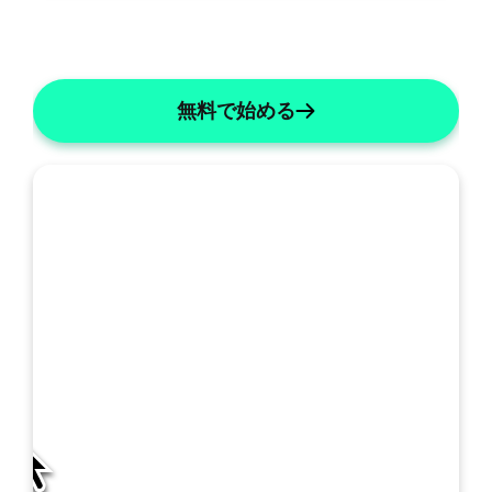
無料で始める
私
の
SOAP: 統合A&P
SOAPの詳細
テ
ン
プ