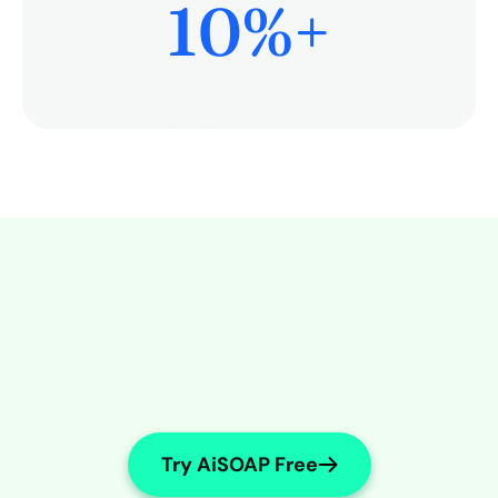
10
%+
患者ケアにもっと時間を
Try AiSOAP Free