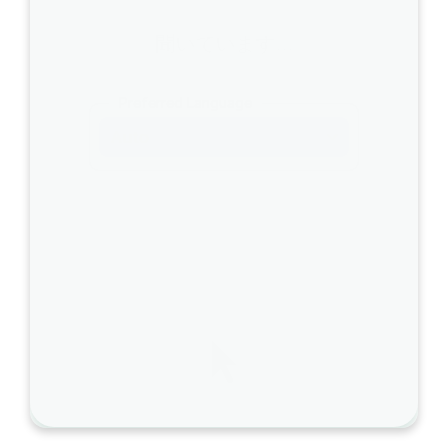
ェ
ー
聞いています…
ム
ズ
Preferred Language
」
Auto
に
変
更
し
て
く
だ
さ
い
。