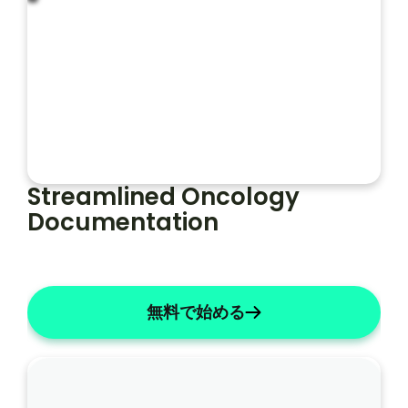
レ
ー
フォルト
ソープライト
ト
Streamlined Oncology 
Documentation
無料で始める