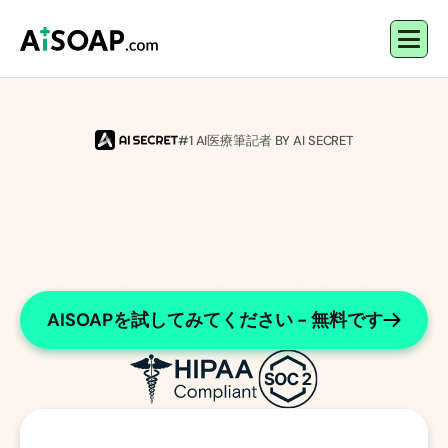
#1 AI医療筆記者 BY AI SECRET
We’ll do your 
Oncology Notes
Expert Medical Oncology Documentation
AISOAPを試してみてください - 無料です