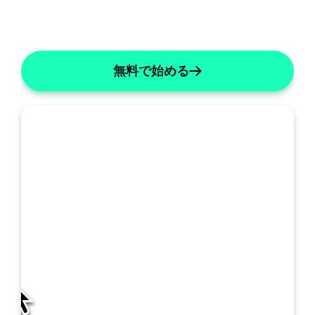
無料で始める
私
の
SOAP: 統合A&P
SOAPの詳細
テ
ン
プ