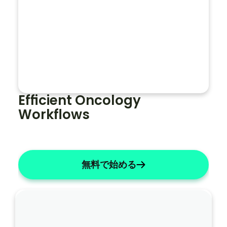
主観的なものを簡潔にする
ノ
ー
ト
全
体
Efficient Oncology 
で
Workflows
患
者
の
名
無料で始める
前
を
「
ジ