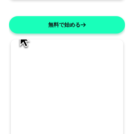
AI編集
ー
ト
を
無料で始める
ど
の
よ
う
に
改
善
す
べ
き
で
す
トを生成する
か
？
名前を「X」に変更する
リストには数字を使用してください