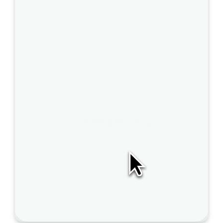
聞いています…
A
訪問を終了する
I
S
O
A
P
は
こ
の
ノ