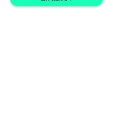
Accurate Oncology Records
Ensure precise oncology notes every 
time.
Oncology Specialties
Manage all oncology specialties 
effortlessly.