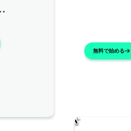
…
無料で始める
AI編集
AISOAPはこのノートをどのように改善すべきで
名前を「X」に変更する
リストには数字を使用してください
主
ノート全体で患者の名前を「ジェームズ」に変更してく
い。