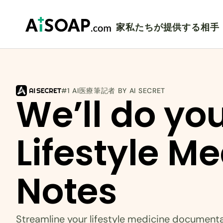
家
私たちが提供する相手
#1 AI医療筆記者 BY AI SECRET
We’ll do you
Lifestyle Me
Notes
Streamline your lifestyle medicine document