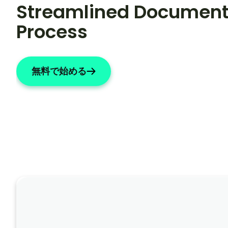
Streamlined Documenta
Process
無料で始める