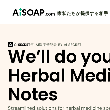
家
私たちが提供する相手
#1 AI医療筆記者 BY AI SECRET
We’ll do you
Herbal Medi
Notes
Streamlined solutions for herbal medicine spe