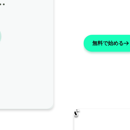
…
無料で始める
AI編集
AISOAPはこのノートをどのように改善すべきで
名前を「X」に変更する
リストには数字を使用してください
主
ノート全体で患者の名前を「ジェームズ」に変更してく
い。