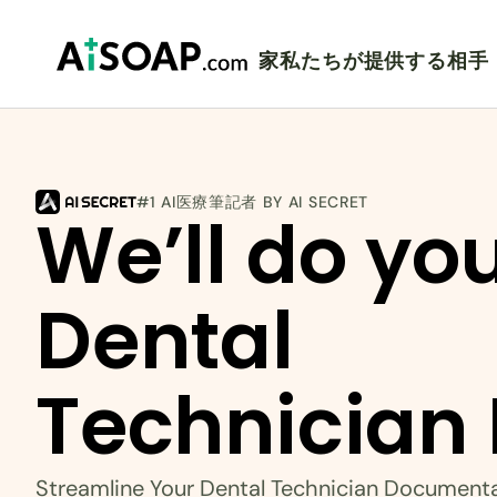
家
私たちが提供する相手
#1 AI医療筆記者 BY AI SECRET
We’ll do you
Dental 
Technician
Streamline Your Dental Technician Document