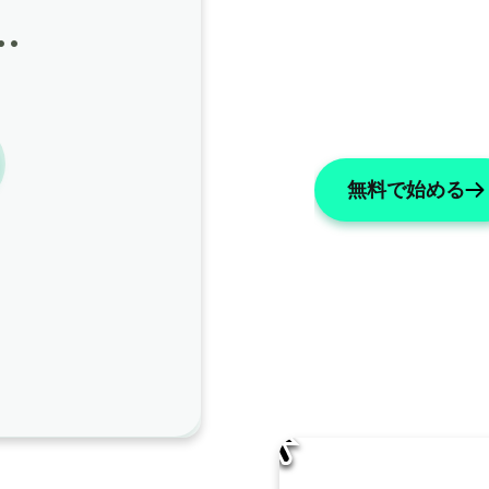
…
無料で始める
AI編集
AISOAPはこのノートをどのように改善すべきで
名前を「X」に変更する
リストには数字を使用してください
主
ノート全体で患者の名前を「ジェームズ」に変更してく
い。