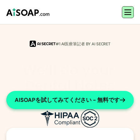
#1 AI医療筆記者 BY AI SECRET
We’ll do your 
Dental Notes
Efficient Note-Taking for Dental Assistants
AISOAPを試してみてください - 無料です