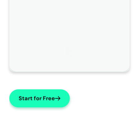
変
更
し
て
く
だ
さ
い
。
Start for Free