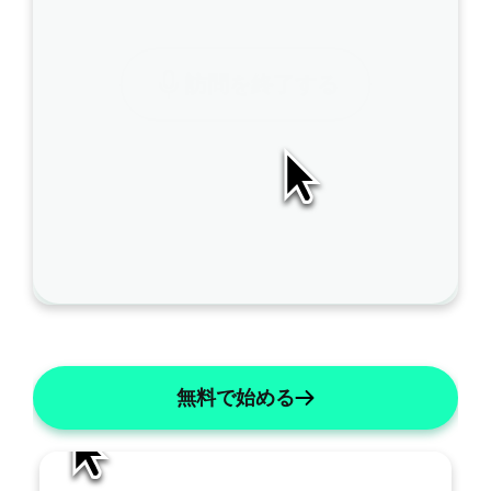
A
訪問を終了する
I
S
O
A
P
は
こ
の
ノ
AI編集
ー
ト
を
無料で始める
ど
の
よ
う