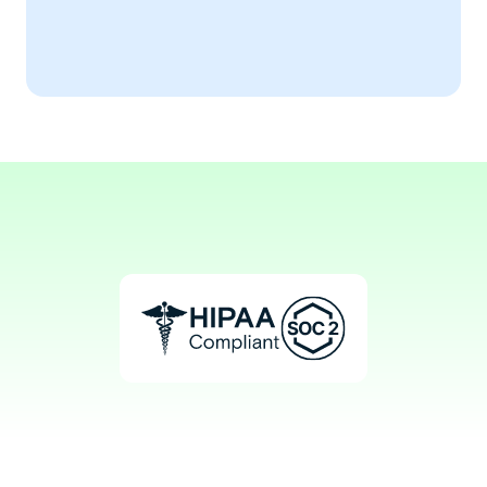
This tool has transformed my daily 
workflow.
Aaron, DDS
Dental Assistant