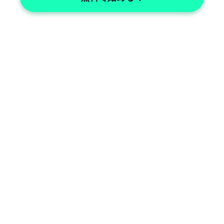
Dental Record Management
Easily manage dental records and 
notes.
Patient Interaction Tracking
Track patient interactions efficiently.