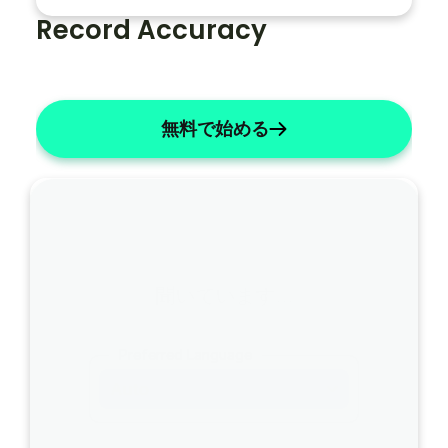
体
Record Accuracy
で
患
者
の
無料で始める
名
前
を
「
ジ
ェ
聞いています…
ー
ム
Preferred Language
ズ
Auto
」
に