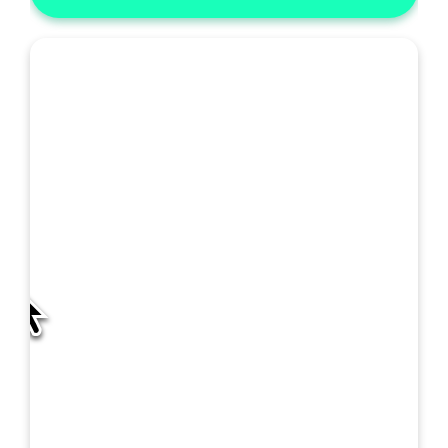
私
の
SOAP: 統合A&P
SOAPの詳細
テ
ン
プ
レ
ー
フォルト
ソープライト
ト