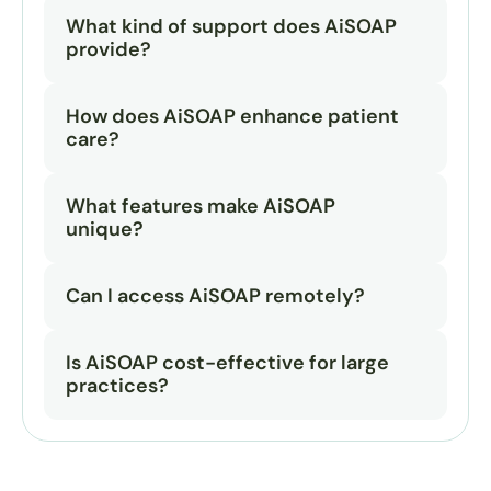
What kind of support does AiSOAP 
provide?
How does AiSOAP enhance patient 
care?
What features make AiSOAP 
unique?
Can I access AiSOAP remotely?
Is AiSOAP cost-effective for large 
practices?