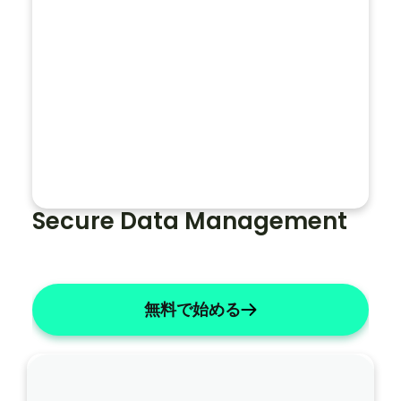
名前を「X」に変更する
リストには数字を使用してください
主観的なものを簡潔にする
ノ
ー
ト
全
体
Secure Data Management
で
患
者
の
無料で始める
名
前
を
「