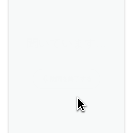
聞いています…
訪問を終了する
A
I
S
O
A
P
は
こ