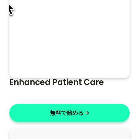
プ
レ
ー
フォルト
ソープライト
ト
Enhanced Patient Care
無料で始める