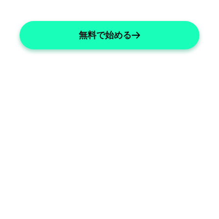
無料で始める
Streamlined Documentation
Simplify critical care documentation 
with ease.