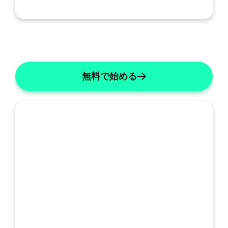
無料で始める
私
の
SOAP: 統合A&P
SOAPの詳細
テ
ン