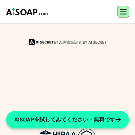
#1 AI医療筆記者 BY AI SECRET
We’ll do your 
Critical Care 
Notes
Streamline Critical Care Documentation 
Effortlessly
AISOAPを試してみてください - 無料です