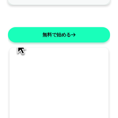
の
ノ
AI編集
ー
ト
を
無料で始める
ど
の
よ
う
に
改
善
す
べ
き
で
す
トを生成する
か
？