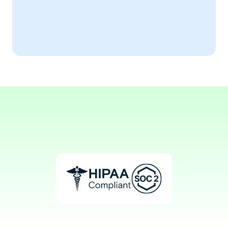
AiImmunology
AiImmunology has enhanced my 
practice efficiency.
Aaron, MD
Clinical Immunologist