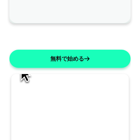
は
こ
の
ノ
AI編集
ー
ト
を
無料で始める
ど
の
よ
う
に
改
善
す
べ
き
で