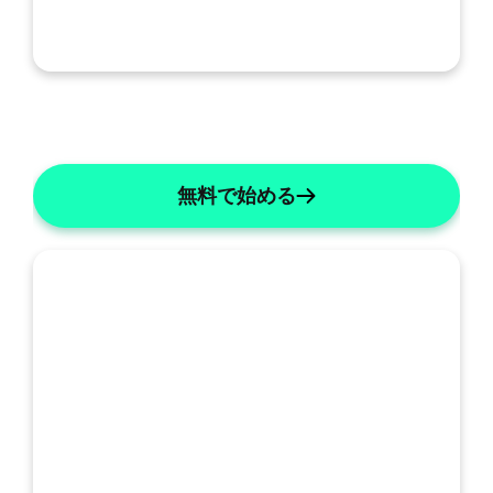
無料で始める
私
の
SOAP: 統合A&P
SOAPの詳細
テ