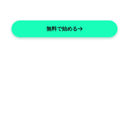
無料で始める
Immunology Templates
Custom templates tailored for 
immunologists' needs.