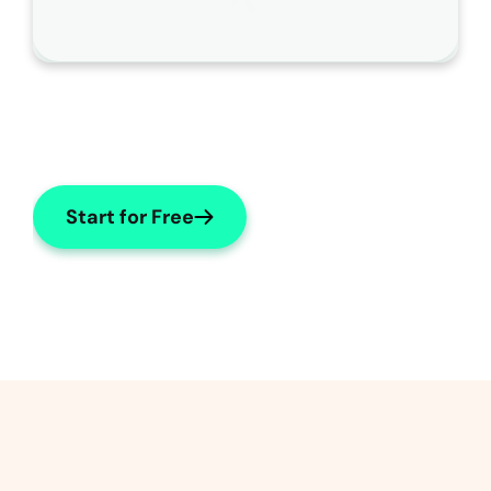
い
。
Start for Free