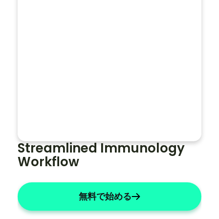
す
トを生成する
か
？
名前を「X」に変更する
リストには数字を使用してください
主観的なものを簡潔にする
ノ
ー
ト
全
体
Streamlined Immunology 
で
Workflow
患
者
の
無料で始める
名
前