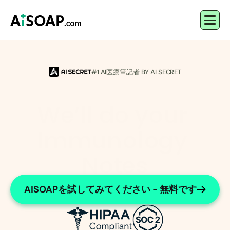
#1 AI医療筆記者 BY AI SECRET
We’ll do your 
Immunology 
Notes
Efficient notes for clinical immunologists
AISOAPを試してみてください - 無料です