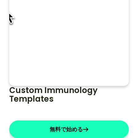
ン
プ
レ
ー
フォルト
ソープライト
ト
Custom Immunology 
Templates
無料で始める