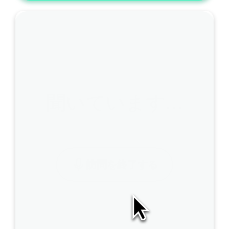
聞いています…
訪問を終了する
A
I
S
O
A
P