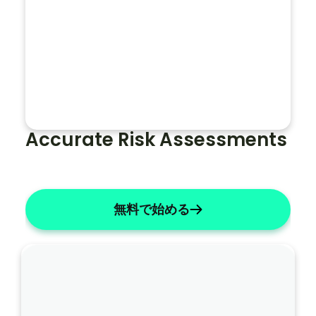
主観的なものを簡潔にする
ノ
ー
ト
全
体
Accurate Risk Assessments
で
患
者
の
無料で始める
名
前
を
「
ジ