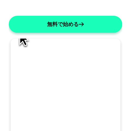
AI編集
ー
ト
を
無料で始める
ど
の
よ
う
に
改
善
す
べ
き
で
す
トを生成する
か
？
名前を「X」に変更する
リストには数字を使用してください