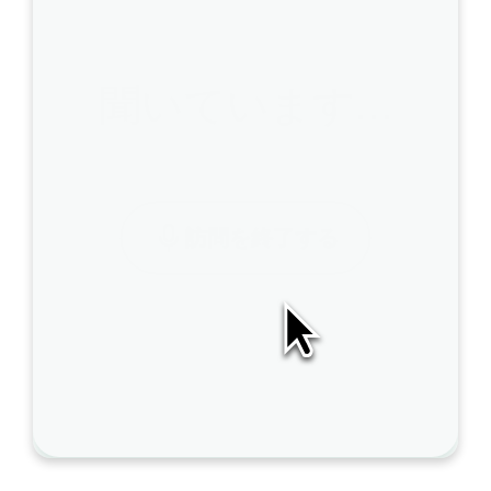
聞いています…
訪問を終了する
A
I
S
O
A
P
は
こ
の
ノ