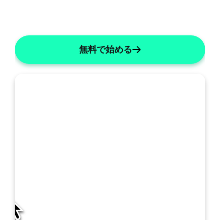
無料で始める
私
の
SOAP: 統合A&P
SOAPの詳細
テ
ン
プ