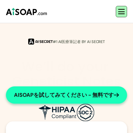
#1 AI医療筆記者 BY AI SECRET
We’ll do your 
Geneticist Notes
Efficient and accurate genetic documentation
AISOAPを試してみてください - 無料です