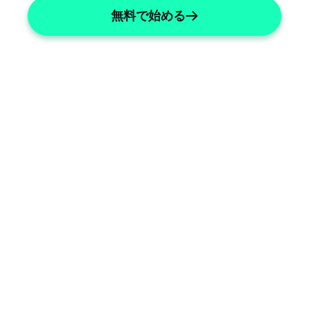
無料で始める
Genetic Analysis
Detail complex genetic analysis 
effortlessly.
Family History
Comprehensive family history 