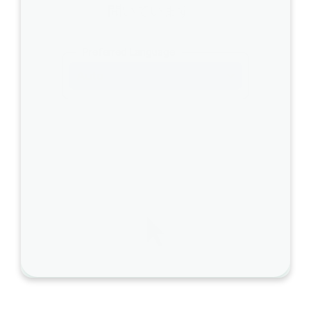
ェ
聞いています…
ー
ム
Preferred Language
ズ
Auto
」
に
変
更
し
て
く
だ
さ
い
。