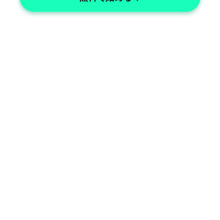
Cardiology Documentation
Enhance cardiology documentation 
efficiency significantly.
Cardiology Specialties
Access specialized cardiology 
specialties easily.