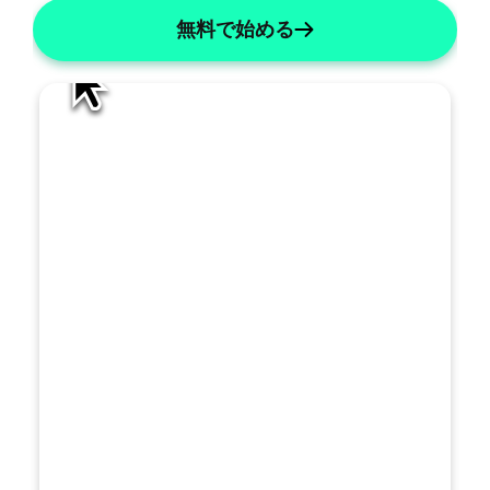
を
無料で始める
ど
の
よ
う
に
改
善
す
べ
き
で
す
トを生成する
か
？
名前を「X」に変更する
リストには数字を使用してください
主観的なものを簡潔にする