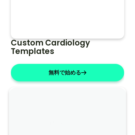
ノ
ー
ト
全
体
Custom Cardiology 
で
Templates
患
者
の
無料で始める
名
前
を
「
ジ
ェ
聞いています…
ー