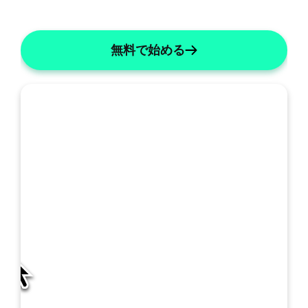
無料で始める
私
の
SOAP: 統合A&P
SOAPの詳細
テ
ン
プ
レ