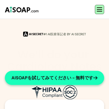
#1 AI医療筆記者 BY AI SECRET
We’ll do your 
Cardiology Notes
Efficient, accurate cardiology documentation
AISOAPを試してみてください - 無料です