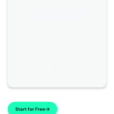
ム
Preferred Language
ズ
Auto
」
に
変
更
し
て
く
だ
さ
い
。
Start for Free