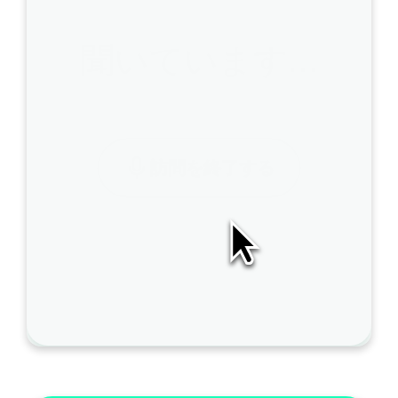
聞いています…
A
訪問を終了する
I
S
O
A
P
は
こ
の
ノ
AI編集
ー
ト