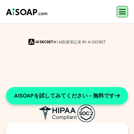
#1 AI医療筆記者 BY AI SECRET
We’ll do your 
Medicine Notes
Streamlined adolescent and young adult notes.
AISOAPを試してみてください - 無料です