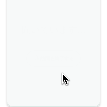
聞いています…
訪問を終了する
A
I
S
O
A
P
は
こ