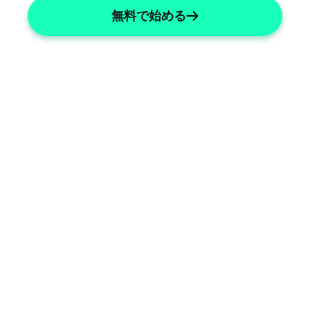
無料で始める
Adolescent Health Focus
Tailored notes for adolescent health 
needs.
Comprehensive Documentation
Complete documentation for 