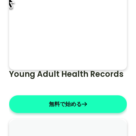
プ
レ
ー
フォルト
ソープライト
ト
Young Adult Health Records
無料で始める