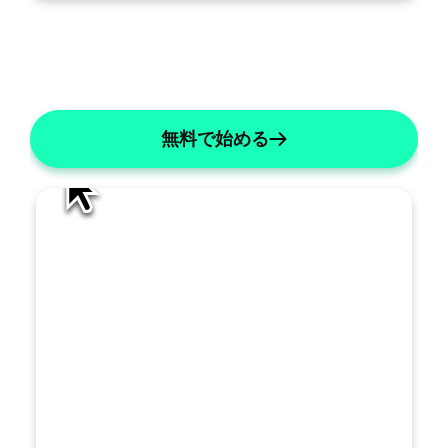
の
ノ
AI編集
ー
ト
を
無料で始める
ど
の
よ
う
に
改
善
す
べ
き
で
す
トを生成する
か