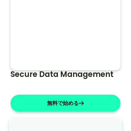
？
名前を「X」に変更する
リストには数字を使用してください
主観的なものを簡潔にする
ノ
ー
ト
全
体
Secure Data Management
で
患
者
の
無料で始める
名
前
を