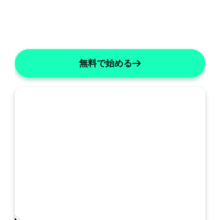
無料で始める
私
の
SOAP: 統合A&P
SOAPの詳細
テ
ン