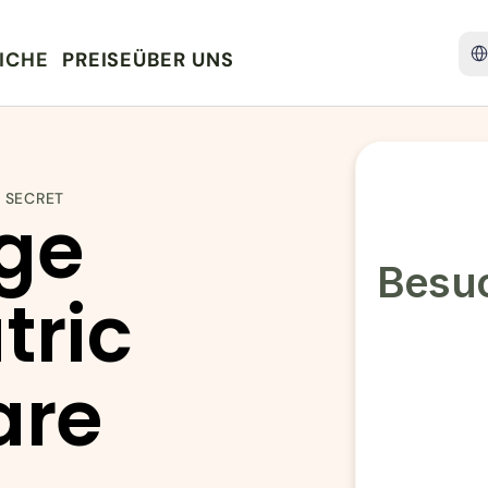
Sele
ICHE
PREISE
ÜBER UNS
I SECRET
ge 
Besuc
ric 
are