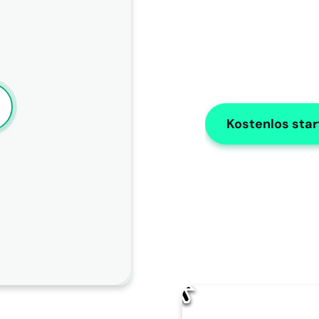
Kostenlos sta
KI-Bearbeitung
Wie sollte AISOAP diese Notiz verbesser
Ändere den Namen in "X"
Verwenden Sie Zahlen für Listen
Ändern Sie den Namen des Patienten in "James" in der 
gesamten Notiz.