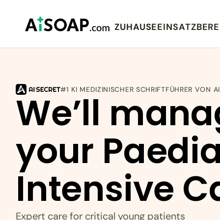
ZUHAUSE
EINSATZBERE
#1 KI MEDIZINISCHER SCHRIFTFÜHRER VON A
We’ll mana
your Paediat
Intensive C
Expert care for critical young patients