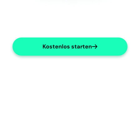
Kostenlos starten
Paediatric Gastroenterology 
Specialties
Tailored to paediatric gastroenterology 
needs.