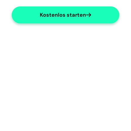
Kostenlos starten
Orthoptic Documentation
Simplify your orthoptic documentation 
process.
Orthoptic Specialties