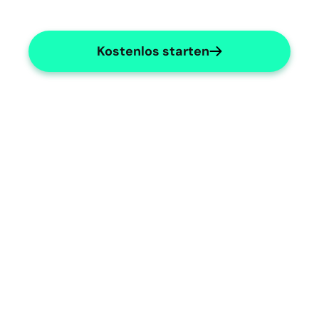
Kostenlos starten
Neuroradiology Efficiency
Enhance efficiency in neuroradiology 
documentation.