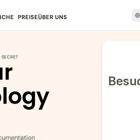
Sele
ICHE
PREISE
ÜBER UNS
I SECRET
r 
Besuc
logy 
ocumentation