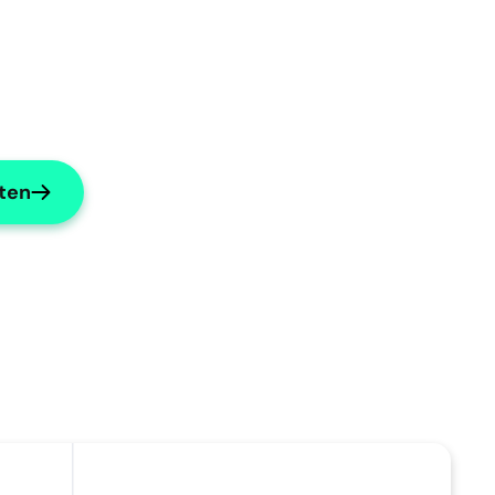
rten
n?
Mache Subjektives prägnant