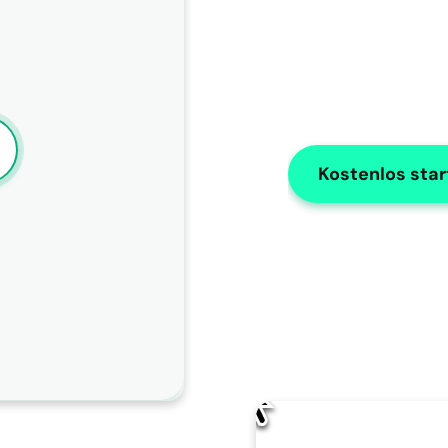
Kostenlos sta
KI-Bearbeitung
Wie sollte AISOAP diese Notiz verbesser
Ändere den Namen in "X"
Verwenden Sie Zahlen für Listen
Ändern Sie den Namen des Patienten in "James" in der 
gesamten Notiz.