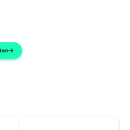
rten
n?
Mache Subjektives prägnant