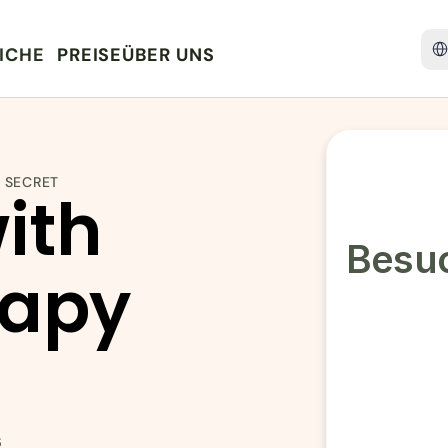
Sele
ICHE
PREISE
ÜBER UNS
I SECRET
ith 
Besuc
apy 
s