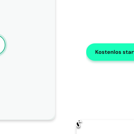
Kostenlos sta
KI-Bearbeitung
Wie sollte AISOAP diese Notiz verbesser
Ändere den Namen in "X"
Verwenden Sie Zahlen für Listen
Ändern Sie den Namen des Patienten in "James" in der 
gesamten Notiz.