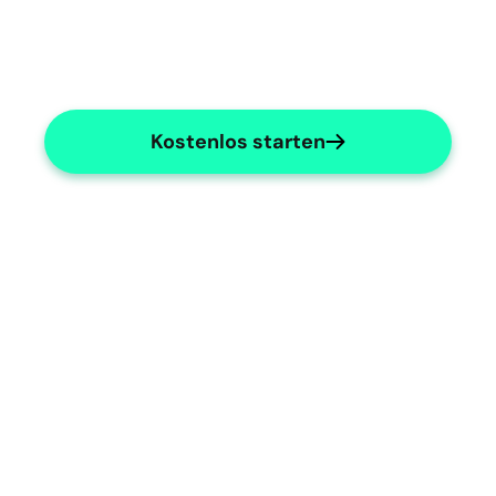
Kostenlos starten
Haematology Reports
Comprehensive reports with detailed 
haematology insights.