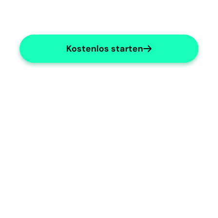
Kostenlos starten
Custom Templates
Tailored templates for haemodialysis 
documentation.