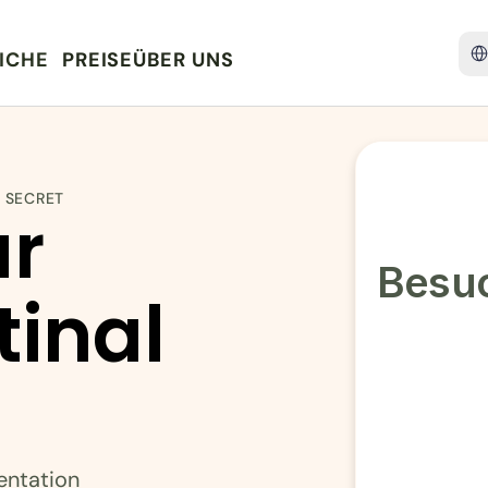
Sele
ICHE
PREISE
ÜBER UNS
I SECRET
r 
Besuc
inal 
entation