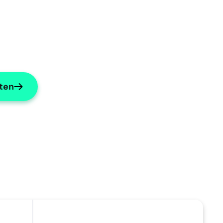
rten
n?
Mache Subjektives prägnant