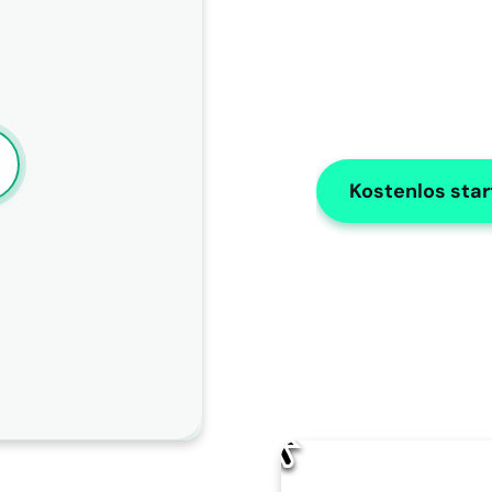
Kostenlos sta
KI-Bearbeitung
Wie sollte AISOAP diese Notiz verbesser
Ändere den Namen in "X"
Verwenden Sie Zahlen für Listen
Ändern Sie den Namen des Patienten in "James" in der 
gesamten Notiz.