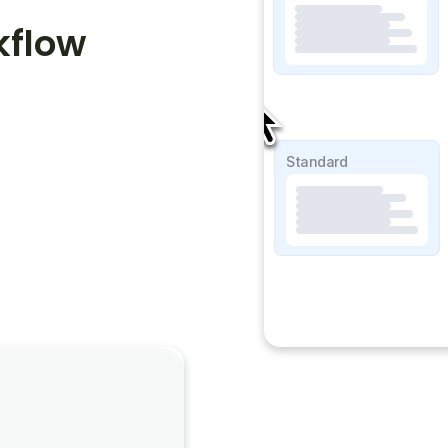
kflow
SOAP Lite
Standard