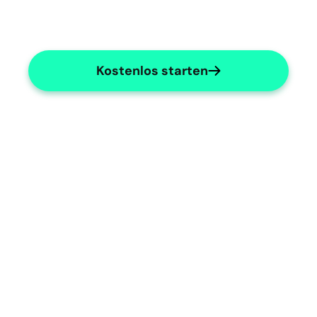
Kostenlos starten
Efficient Endocrine 
Documentation
Easily document endocrine surgery 
procedures.