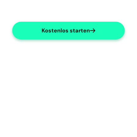
Kostenlos starten
Accurate Documentation
Capture detailed patient interactions 
effortlessly.