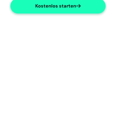
Kostenlos starten
Customizable Templates
Tailored notes for addiction specialists.
Addiction Specialties
Support for various addiction 
counselling needs.