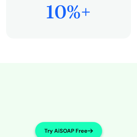
10
%+
Mehr Zeit für die Patientenversorgung
Try AiSOAP Free